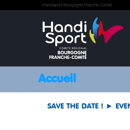
Handisport Bourgogne Franche-Comté
Accueil
SAVE THE DATE ! ► EV