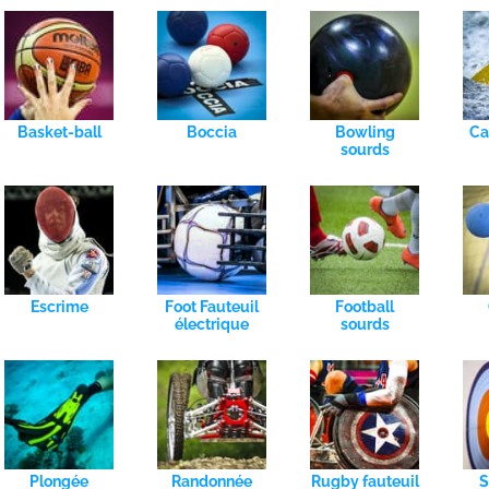
Basket-ball
Boccia
Bowling
Ca
sourds
Escrime
Foot Fauteuil
Football
électrique
sourds
Plongée
Randonnée
Rugby fauteuil
S