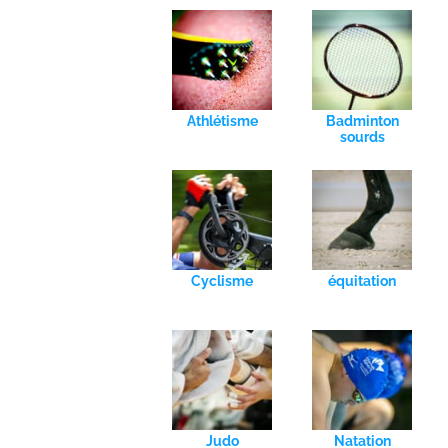
Athlétisme
Badminton
sourds
Cyclisme
équitation
Judo
Natation