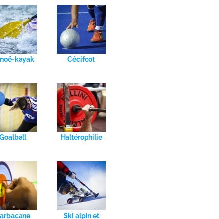
noë-kayak
Cécifoot
Goalball
Haltérophilie
arbacane
Ski alpin et